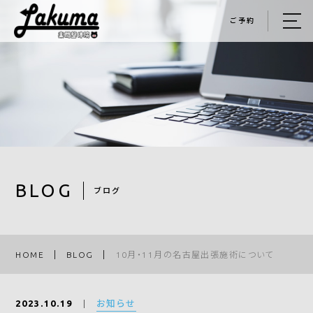
ご予約
HOME
楽間について
施術について
施術料金
施術の流れ
BLOG
ブログ
ごあいさつ
手技紹介
HOME
BLOG
10月・11月の名古屋出張施術について
お客様の声
お知らせ
2023.10.19